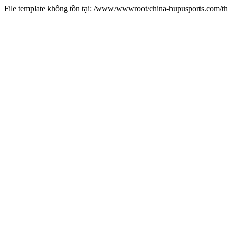
File template không tồn tại: /www/wwwroot/china-hupusports.com/