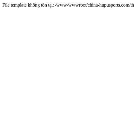
File template không tồn tại: /www/wwwroot/china-hupusports.com/