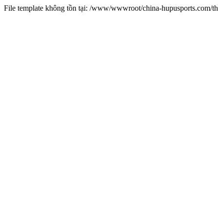
File template không tồn tại: /www/wwwroot/china-hupusports.com/