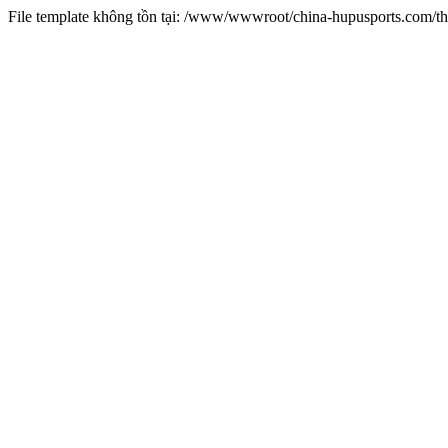
File template không tồn tại: /www/wwwroot/china-hupusports.com/