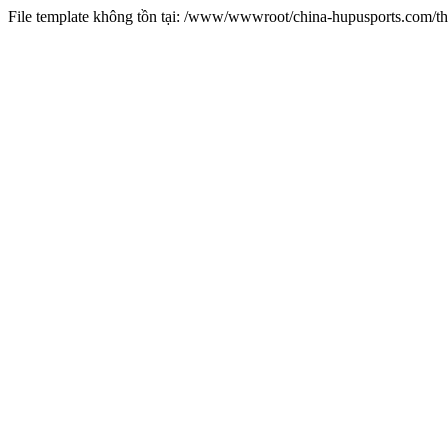
File template không tồn tại: /www/wwwroot/china-hupusports.com/