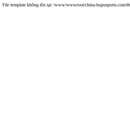
File template không tồn tại: /www/wwwroot/china-hupusports.com/