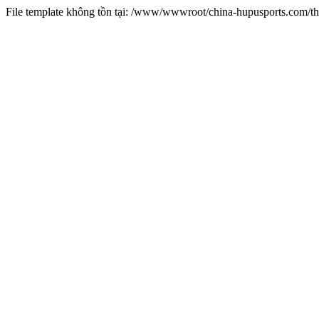
File template không tồn tại: /www/wwwroot/china-hupusports.com/