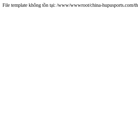
File template không tồn tại: /www/wwwroot/china-hupusports.com/