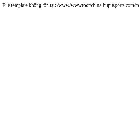
File template không tồn tại: /www/wwwroot/china-hupusports.com/