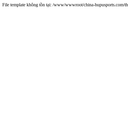
File template không tồn tại: /www/wwwroot/china-hupusports.com/