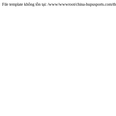
File template không tồn tại: /www/wwwroot/china-hupusports.com/