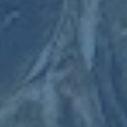
介于绝对热门与黑马之间的，是那些拥有稳定体系与天赋兼具的球
队，例如英格兰、西班牙、葡萄牙、荷兰等。这一层级的特点是阵
容强大、打法成熟，同时也具备冲击冠军的现实可能。
英格兰在最近数届大赛中成绩稳定，连续打入四强甚至决赛，这并
非偶然。大批在英超核心位置效力的球员为国家队提供了高度默契