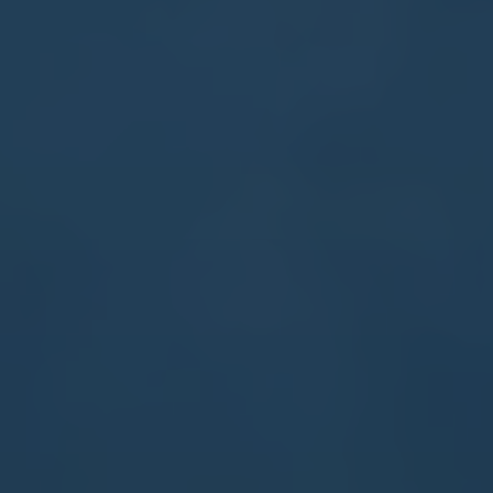
服务优势
优秀团队
新闻资讯
联系我们
友情链接
订阅
提交
我们不发送垃圾邮件*