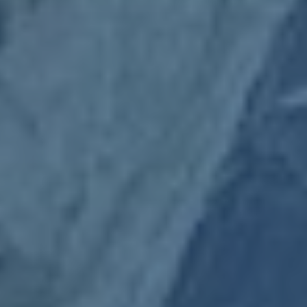
非洲与亚洲球队中，摩洛哥、塞内加尔、日本、韩国等都有成为黑
马的基础。摩洛哥在上届世界杯中已完成“从无名到强队”的身份跃
迁，高质量的欧洲联赛球员储备和严密防守体系使其具备持续稳定
的上升空间。日本与韩国则代表亚洲整体水平的提升，技术细腻与
战术素养的提升，让他们在对阵欧美强队时不再仅仅是防守反击，
而能在一定时间段内掌握比赛主动。
作为东道主的美国、加拿大、墨西哥同样值得纳入分析。主场优势
在世界杯这种短期杯赛中受心理与环境因素共同放大。美国队近年
大量球员旅欧，阵容年轻且充满活力，一旦在主场氛围下迸发，完