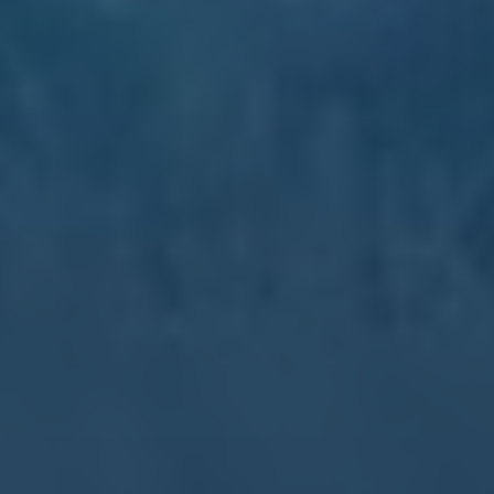
2026世界杯热门免费买球赛分析
2026-08-10
世界杯盘口分析官方
2026-08-10
2026世界杯球队名单完整版
2026-08-10
最新版世界杯预测APP免费下载