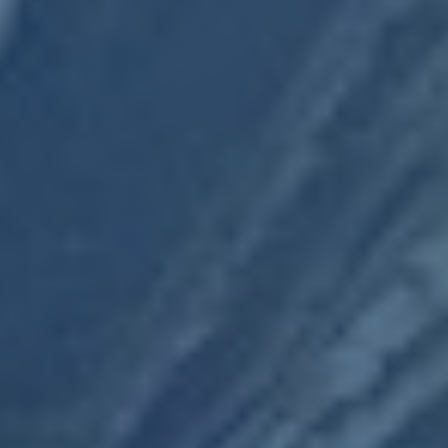
稳定强队 他们拥有深厚底蕴或成熟体系 是任何豪门都不愿在淘汰赛
早早碰到的对手 而第四梯队的摩洛哥、日本、美国等则代表黑马潜
力和地缘优势 在杯赛这种高不确定性的舞台上 完全可能打破既定的
排名结构。