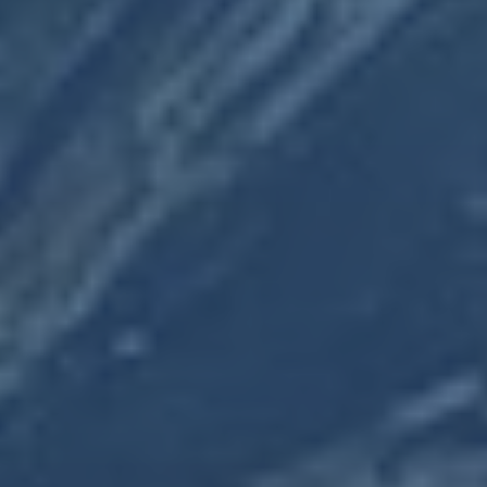
从更宏观的角度看 2026美加墨世界杯强队排名完整版其实是一种关
于足球全球化与实力再分布的缩影。随着欧洲五大联赛对全世界球
员的吸纳 传统强队与新兴势力之间的差距正在缩小 个人天赋与整体
战术的权重在不断调整。如何在这片越来越平衡的竞争土壤中识别
真正的强队 不再只是数星星 而是综合考察结构厚度 战术可塑性 比赛
经验以及心理韧性。也正是这些因素 让关于2026美加墨世界杯强队
排名完整版的讨论 变成一场持续到开幕哨响之前 都不会停止的足球
话题。