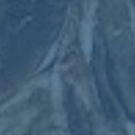
同样是打开世界杯完整赛程入口，不同类型的球迷关注点截然不
同。对于忠实球迷来说，他们通常会先锁定几支重点关注的球队，
再从完整赛程中标记出这些球队的每一场比赛，并顺带关注潜在对
手的比赛时间，以便提前分析状态和阵容。很多人会把这些信息同