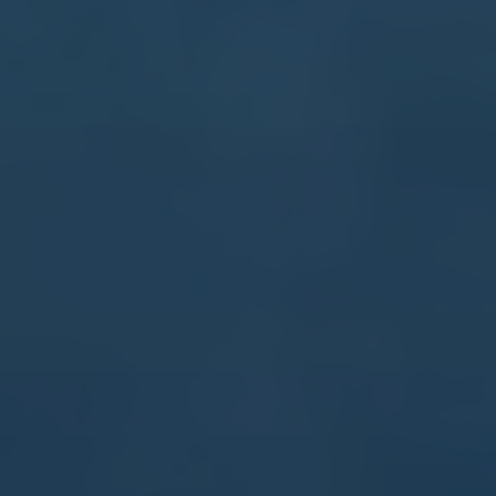
服务优势
优秀团队
新闻资讯
联系我们
友情链接
订阅
提交
我们不发送垃圾邮件*