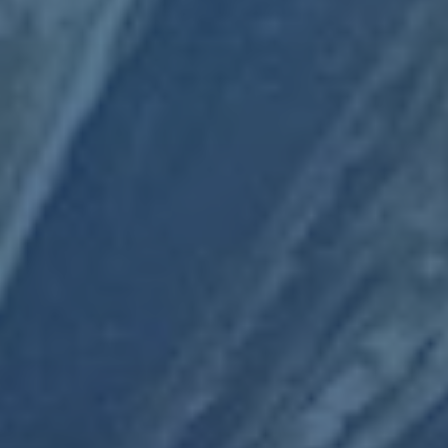
需求表单
提交