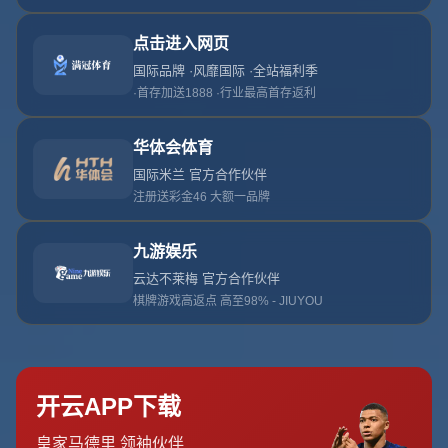
BY ADMIN
2026-05-21T04:00:16+08:00
世界杯完整赛程入口全方位指南
当一届世界杯临近时，球迷最关心的问题往往不只是谁能夺冠，而
是今天谁先开球、明天有没有“强强对话”、凌晨的比赛值不值得熬
夜。一个清晰好用的
世界杯完整赛程入口
就成了必需品。无论是在
电脑前刷网页，还是在手机上滑动屏幕，只要能快速找到完整赛
程、分组形势、淘汰赛对阵以及实时更新的时间表，观赛体验立刻
提升一个档次。很多人以为找到赛程只要随便搜一下就行，但真正
做到信息完整、更新时间准、界面好用的入口，并没有想象中那么
容易，这恰恰是本文要深入展开的核心。