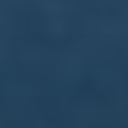
联系我们
admin@china-hupusports.com
916706328
河南省洛阳市孟津县城关镇
关注我们
栏目导航
关于我们