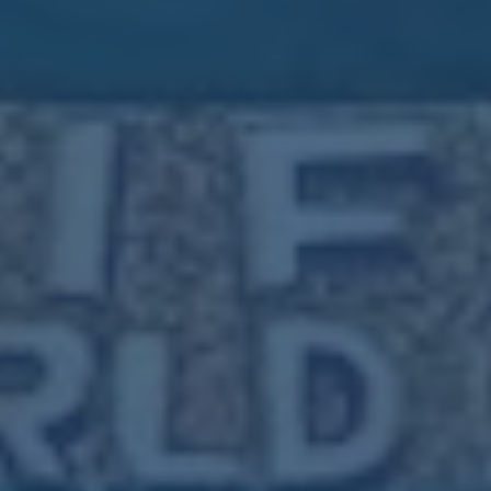
2026-08-09
2026世界杯直播网站入口地址
2026-08-09
全面解析世界杯滚球最新网址
2026-08-09