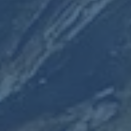
搜索
栏目导航
关于我们
服务优势
优秀团队