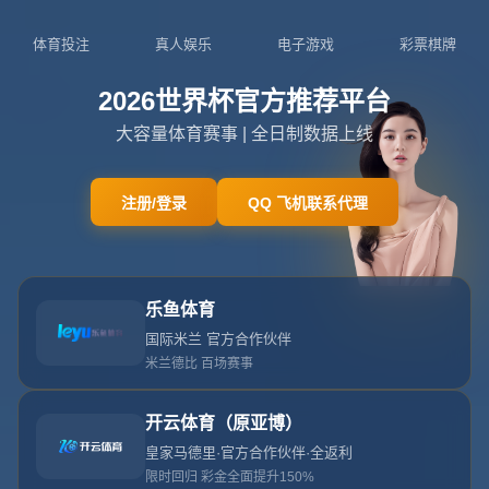
新闻资讯
网站首页
新闻资讯
世界杯完整赛程入口