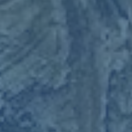
在这个过程中，球员能否提供“多方案解题能力”往往比单纯的技术数
据更重要。一名能够打左右两个边路的球员，相当于在名单中“腾出
了”一个名额 让教练可以多带一名特色球员进入阵容。这也是为什么