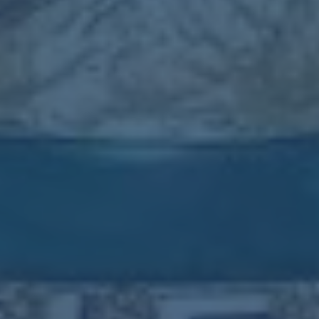
热门新闻
2006年皇马与内马尔草签合同 为
省6万欧放弃签约
2026-08-10
世界杯比分手机最新网址
2026-08-10