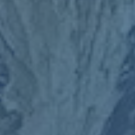
从名单到实战 2026世界杯的隐藏看点
当我们谈论“2026世界杯球队名单完整版”，其实也在同时讨论各支
球队在这届大赛中可能呈现的战术风格与心理状态。名单决定了主
教练能用的“牌”，也限制了临场调整的上限。一支球队如果在名单中
配置了大量技术型中场，却忽略了冲击型球员，那么在落后时能采
取的手段就相对有限；相反，如果名单中过于依赖身体对抗而缺乏
掌控节奏的中场，球队在面对高压控球型对手时就可能显得被动。
在关注某支热门球队最终公布的26人名单时，不妨尝试从位置分
布、球员风格和战术兼容性几方面进行拆解，这样不仅能更好地理
解教练的用人逻辑，也能在观赛时更有代入感。
可以预见，当2026年临近，真正意义上的“2026世界杯球队名单完