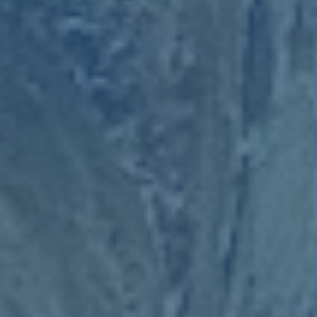
许多预测版的2026世界杯球队名单中，多面手和“战术工具人”的比
例在上升。通过这个假想案例不难发现，所谓“完整版名单”并不是简
单的罗列名字，而是一个围绕战术框架进行优化配置的复杂工程。