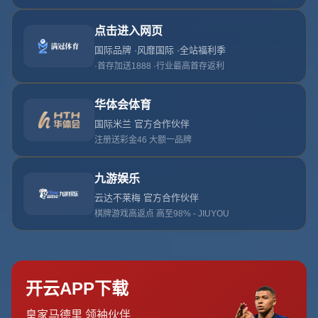
BY ADMIN
2026-05-25T04:00:21+08:00
2026世界杯球队名单完整版深度前瞻
当球迷们在搜索“2026世界杯球队名单完整版”时，真正关心的不只
是一个冰冷的名单，而是想提前感受那份全球盛宴即将到来的脉
搏。虽然现在距离揭晓最终23人或26人的正式大名单还有一段时
间，但围绕各支国家队的构架、核心球员、更新换代趋势以及可能
入选的重点人选，已经可以形成一幅相对清晰的蓝图。本文尝试以
一种更具前瞻性和分析性的方式，勾勒出2026世界杯球队名单的整
体轮廓，既回应“完整版名单”这一信息诉求，又帮助读者从结构和逻
辑上理解各支豪门的配置思路与竞争格局。