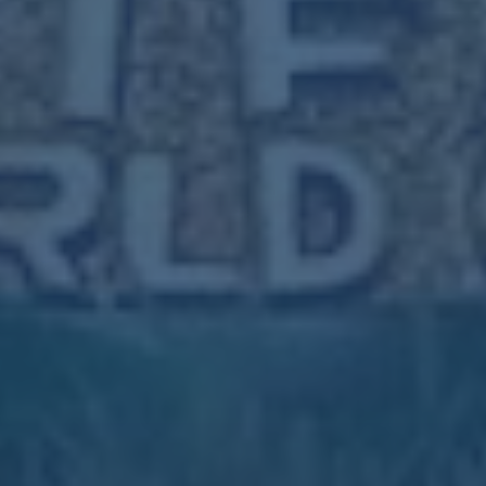
京多安-与姆巴佩交手很有趣 我等
不及面对皇马了
2026-08-10
世界杯下注安卓官方
2026-08-10