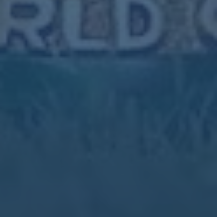
虎扑体育为用户提供便捷的登录途径，登录后，用户可以通过虎扑
体育网和官方网站，观看全球各类体育赛事的直...
拨打电话
022-5974240
联系我们
admin@china-hupusports.com
916706328
河南省洛阳市孟津县城关镇