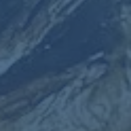
热门新闻
2026美加墨世界杯赛程下载
2026-08-08
塞尔电台-只有姆巴佩主动示好 皇
马才会考虑引进他
2026-08-08