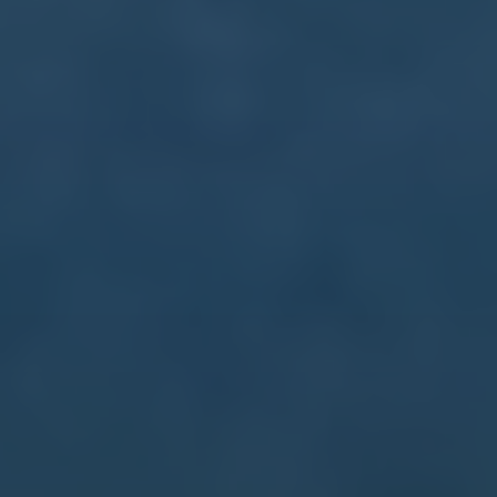
关注我们
栏目导航
关于我们
服务优势
优秀团队
新闻资讯
联系我们
友情链接