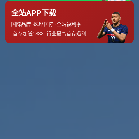
要判断数据统计准不准 首先要看原始数据是不是靠谱 在世界杯相关
分析中 常见的数据类型大致可以分为三类 一是历史赛事数据 包括以
往世界杯 洲际杯 友谊赛 数据来源多为国际足联官方统计 专业数据公