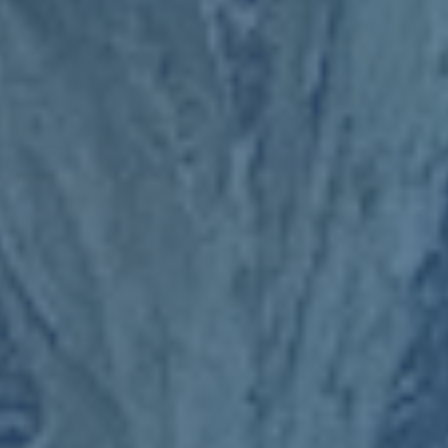
如何更理性地使用2026美加墨世界杯数据统计
要真正回答“2026美加墨世界杯数据统计准不准”与其纠结单场比赛
是否命中 不如思考我们应该如何使用这些数据 对普通球迷而言 一种
更健康的方式是 把数据当作理解比赛的放大镜 而不是占卜水晶球 例
如 在赛前通过数据了解两队的进攻和防守风格 识别哪支更依赖定位
球 哪支更擅长高位逼抢 从而在观看时更有针对性地观察 赛后再借助
xG 抢断区域 热力图 去反思自己对场上走势的直观感受是否合理 通
过这种“数据 验证 直觉”的往复过程 球迷的观赛体验不仅不会被统计
削弱 反而会更加立体 同时也能更客观地看待预测误差 将其理解为模
型在复杂现实中的必然局限 而不是简单的对错判决 如此一来 关于
2026美加墨世界杯数据统计准不准的争论 也许会逐渐从情绪化指责
转向对数据质量 模型假设和应用场景的更成熟讨论