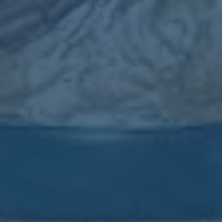
2026美加墨世界杯球队名单更新
2026-08-06
2026美加墨世界杯球队名单高清
2026-08-06
库尔图瓦-一切都不对劲 重罚因卡