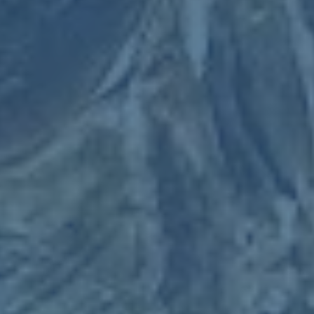
2026美加墨世界杯周期 对某一场热门比赛的预测 若严肃模型与主流
赔率差异极大 反而是一个值得警惕的信号 说明模型没捕捉到部分关
键变量 也说明赔率也许掺入了非数据化因素 比如舆论情绪或大众偏
好 对普通球迷而言 更理性的做法是把赔率和统计模型当作两种不同
维度的信号 而不是简单地认定谁一定更准
数据会不会“绑架”我们看球的方式
谈2026美加墨世界杯预测 很容易陷入一个极端 要么盲目信奉数据
要么彻底否定统计 但更值得反思的是 数据会不会在不知不觉中绑架
我们看球 当所有讨论都被胜率概率 晋级路径和排行榜覆盖时 足球本
身情绪化 即兴化的魅力可能被弱化 例如 当某支弱旅在统计模型中被
判定晋级概率不足5时 许多观众在开赛前就已经默认它会“陪跑” 当它
在比赛中爆冷时 一部分人第一反应不是惊喜 而是去责怪模型“失灵”
事实上 某些低概率事件恰恰是体育之所以动人的核心 如果一切结果
都能被数据锁死 2026美加墨世界杯也就失去了悬念和故事性 从这个
意义上说 预测再“准” 也不能替代现场那种开放性的偶然 统计应该帮
助我们更深刻理解比赛 而不是扮演“结果剧透者”