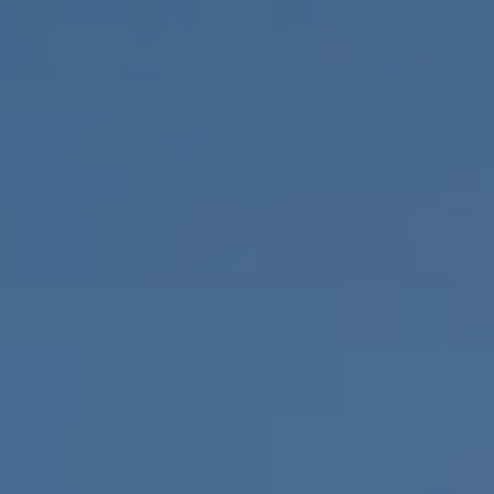
司和联赛数据库 二是实时动态数据 比如球员身体状况 伤病报告 俱乐
部比赛表现 这些往往散落在各大联赛的统计平台 以及俱乐部官方通
告 三是环境与背景数据 包括主办国气候 主场与客场因素 球队旅途安
排 海拔场地等 对于2026美加墨世界杯而言 最大的不确定性之一在
于跨三国多城市的主办结构 不同主办城市之间的温度 湿度 海拔以及
旅途距离 都会对比赛过程产生微妙又真实的影响 如果模型仍然大量
引用往届单一国家主办的世界杯数据 不充分调整环境变量 再精密的
数学结构也可能建立在“偏差样本”之上 这就为“准不准”埋下了隐患
赛制扩军对统计模型的冲击
2026美加墨世界杯一个最显著的变化就是扩军 参赛球队数量增加 小
组赛结构和淘汰赛路径相应改变 这对于现有的统计模型是一次不小
的冲击 以往基于32队赛制构建的概率分布 在遇到更多队伍 更复杂小
组布局以及可能出现的新晋黑马时 可靠性会打折扣 在统计学上 这相
当于数据分布的结构性变化 过往样本对新制度的可比性下降 如果模
型对赛制变化的敏感度不足 那么再丰富的历史数据也无法完全涵盖
新的随机性 一些预测平台会尝试通过蒙特卡洛模拟大量虚拟赛季 来