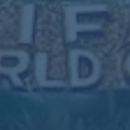
瓦哈尔提前进禁区
2026-08-06
世界杯盘口排行解析与最佳选择
2026-08-06
虎扑体育为用户提供便捷的登录途径，登录后，用户可以通过虎扑
体育网和官方网站，观看全球各类体育赛事的直...