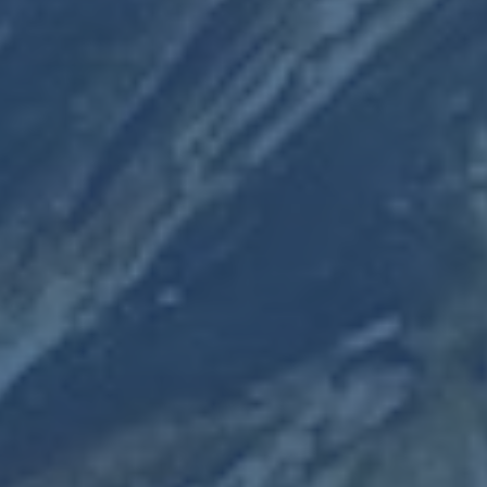
栏目导航
关于我们
服务优势
优秀团队
新闻资讯
联系我们
热门新闻