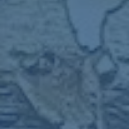
曼城全胜开局的关键 在于他们对于比赛
节奏的绝对掌控力
。通过持
续性的传控和位置变换 曼城能够在对手的半场制造人手优势 把对方
的防线一步步压缩到禁区前。所谓的全胜 不仅是比分上的领先 更是
过程中的碾压 对手很难在90分钟内持续保持高度专注 因为无球防守
的消耗巨大 而一旦注意力出现短暂松懈 曼城球员的
细腻技术和默契
配合
就会立刻转化为破门良机
在案例层面 过去几个赛季中 曼城多次以连胜开局甚至中段的一波强
势连胜拉开与竞争对手的差距。比如在某些赛季 他们依靠一段时间
的
双线全胜
迫使其他英超强队不得不优先考虑保住欧冠资格 而不再
执着于追赶他们的积分。在这种心理压力下 曼城哪怕偶尔被逼平 也
不会丢掉榜首位置 因为对手很难在长期内维持和他们相同的积分效
率