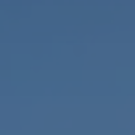
这种全胜开局首先来自于阵容深度。拜仁几乎在每个位置都有两套