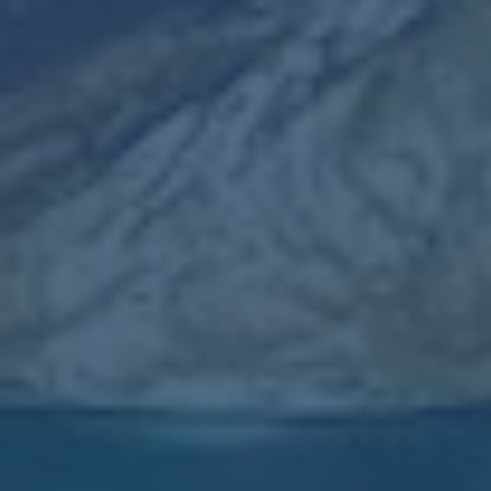
联系我们
热门新闻
2026世界杯外围入口全站
2026-08-08