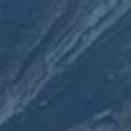
栏目导航
关于我们
服务优势
优秀团队
新闻资讯