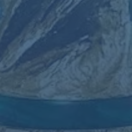
此前陆续清理的部分替补球员一样，是对阵容精简的延续
” 对于很难在关键比赛中获得信任的球员，与其长时间占据
放出灵活操作空间 这部分空间可能用于引入更有潜力的新
体现的是俱乐部对长远规划的考量，而不只是一桩简单的
惋惜大于不舍” 许多关注皇马的球迷，对他印象最深刻
进关键进球，或者在有限的时间里拼抢积极、态度顽强 这
易引发同情与共鸣 一部分球迷会感叹：如果他在一支中游
他的努力更多被掩盖在豪华阵容的背后