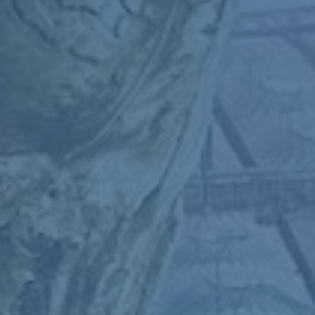
“世界杯最新预测开户官
方网址推荐”
2026-08-08
欧冠-皇马总分2-1淘汰莱
比锡 维尼修斯锁喉推人
染黄
2026-08-08