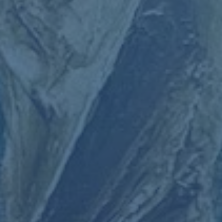
与其通过转会费强行寻找买家，不如在合同到期后选择自
现出皇马在人情与职业之间保持的平衡 对于像马里亚诺这
空间，而放手则意味着给双方一个崭新的开始 在当下的
容结构、控制成本的一种常态化手段
，也有机会 长期在皇马这样的豪门效力，即便出场时间
打磨自己的能力 对于未来潜在的新东家而言，来自皇马
不得不面对一个现实 他在皇马效力的这些年，数据不够亮
置，就必须用实际表现来重塑外界对他的评价
，逻辑会更加清晰 比如
莫拉塔
在皇马的成长路径就具有
多次买回和卖出 但不同的是，莫拉塔在离开皇马后，能在
会，并用进球证明自己的价值 相比之下，马里亚诺在合
够的比赛样本来支撑他在下一站喊出“主力中锋”的口号 这
有限的上场机会，往往决定了球员后续职业路径的高度