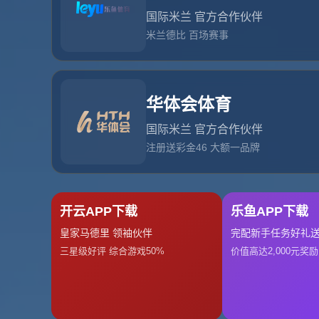
如何选择可靠的