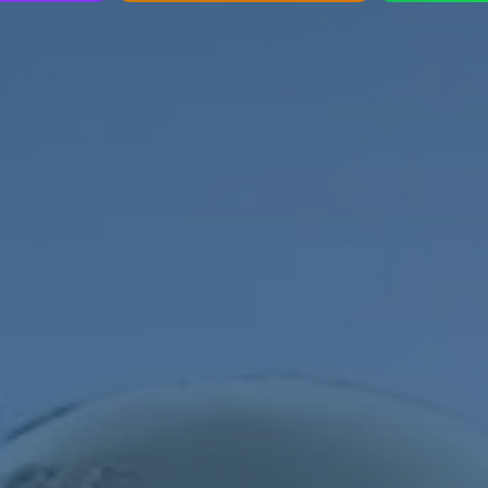
楚自己到底在找什么。很多人只看到“世界杯”“下注”这些
是否合法、安全性如何、赔率是否真实、公平性有没有保
信息泄露时，才发现一开始没有辨别清楚“最新网址”的
就必须在“便利”和“安全”之间找到平衡，而找对入口，就
网址 所谓“世界杯下注手机最新网址”，本质上是提供手机
，有的是引导下载官方APP，有的甚至只是一个中转跳
站为了规避风险或提升访问速度，会不定期更换域名。如
否可靠”，就很容易进入仿冒站、钓鱼站。真正可靠的最新网
有明确主体、数据和资金传输可加密、页面无恶意弹窗或