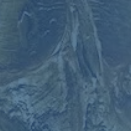
下注手机最新网址时，首要看的是平台背后的运营主体是否
页面底部清楚标注牌照信息、注册公司、注册地址和监管
库拉索、英国或其他司法区获得的博彩牌照号。你可以将
是否列入有效持牌名单。如果一个“世界杯下注手机网
球领先”之类空泛表述来包装，而你又在任何官方渠道查不
清晰的用户协议、隐私政策以及负责任投注声明，这些内
视程度。
的手机网址，如果连最基本的技术安全都做不到，也不值得你信
以先看浏览器地址栏是否以“https”开头，并带有小锁
一定程度上保护你的登录信息和交易数据不被中途截获。
就无需继续往下操作。除此之外，靠谱的平台在手机端也会对异