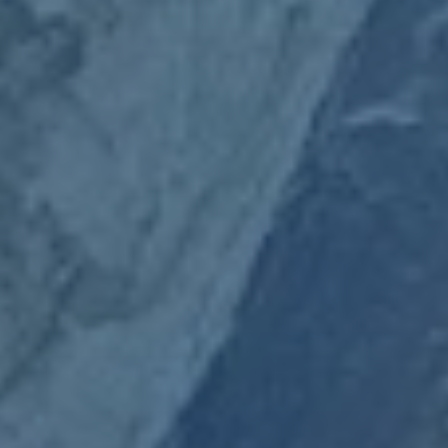
之中。
【官方指定平台】官方顶级竞技大厅，获取最新盘口赔率与极速在
线体验，大额无忧提款，请认准正版授权。
需求表单