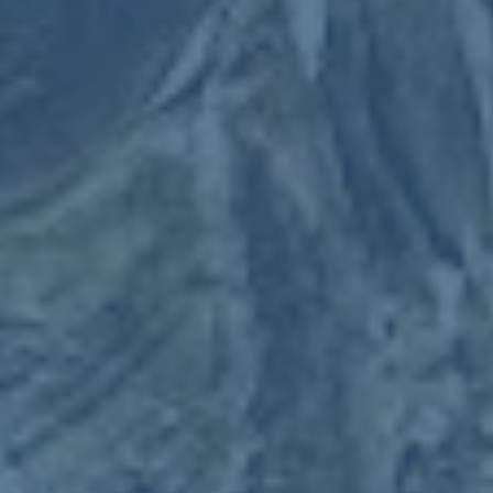
速度和客服反馈，若整个过程在 iPhone 上平稳顺畅，没有异常权限
请求，也没有浏览器关于安全风险的明确提示，那么 C 站点就非常
接近一个值得长期收藏的 苹果端世界杯投注最新网址。这类案例提
醒我们，仅靠“最新”“镜像”“苹果加速”等噱头远远不够，真正有效的
推荐应该结合用户实际体验和安全考量。
如何理解“最新网址”与“长期入口”的平衡