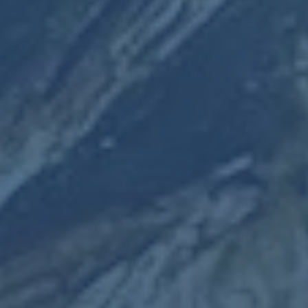
栏目导航
关于我们
服务优势
优秀团队
新闻资讯
联系我们