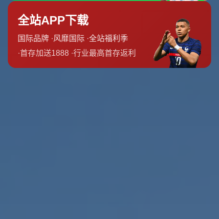
风险方面，世界杯这样的顶级赛事往往会吸引大量临时搭建的“快餐
平台”，这些站点靠搜索排名、社交广告、甚至伪装“苹果端世界杯投
注最新网址推荐”来迅速收割流量，但后台风控、资金安全和数据保
护往往极不规范。部分假冒站点还会使用与正规平台极其相似的
LOGO 和配色，甚至伪造“苹果专属版本”等字样，诱导用户进行充
值。一旦出现赔率异常、无法提款、账户被封等情况，普通用户往
往缺乏维权途径，这也促使大家越来越希望借助更加专业、系统的
推荐标准来筛选真正值得信任的链接。
判断苹果端世界杯投注最新网址的核心标准
要从纷繁复杂的搜索结果中筛选出相对可靠的世界杯投注最新网
址，建议从技术安全、资质合规、使用体验、资金保障、数据隐私
这几个维度综合评估。从技术安全看，是否启用 HTTPS 加密协议、
访问时浏览器地址栏是否显示安全锁标识，是最基础的要素。一个
严谨的苹果端投注站点会采用有效的 SSL 证书，避免充值、登录时
的敏感信息以明文形式在网络上流动。若访问的是所谓“最新网址”，
却仍然停留在 http 协议，或者安全证书显示异常，就不适宜继续操
作。