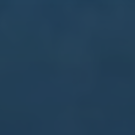
服务优势
优秀团队
新闻资讯
联系我们
友情链接
订阅
提交
我们不发送垃圾邮件*