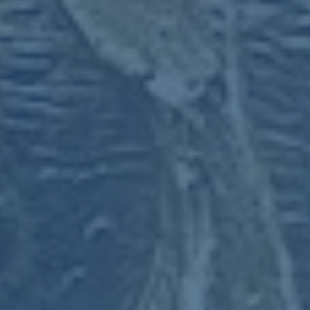
案例分析苹果端用户的实际选择路径
以一个常见的场景为例，假设某位习惯使用 iPhone 的球迷在世界杯
开赛前几天，通过搜索找到了几篇“苹果端世界杯投注最新网址推荐”
的文章，其中一篇列出了多个所谓“官方镜像”，并强调可以“专为苹
果手机加速访问”。他按照文中提示逐一点击，发现 A 站点在 Safari
中打开后被自动跳转到陌生域名，并频繁弹出安装描述文件的提
示，要求用户“信任企业证书”后才能正常使用全部功能；B 站点则直
接提供 H5 页面，无需额外安装，但顶部菜单简陋，充值通道仅支持
不明第三方代收账户；C 站点在登陆前就详细展示了责任博彩说明、
使用条款和客服入口，并且在页面底部明确标注合作数据源和风控
合作方，同时支持常见支付方式和银行卡绑定。
在这样一个多选环境中，这位用户如果缺乏经验，很可能被 A 站点
“专属苹果通道”的说法诱导，结果在信任描述文件后给系统带来额外
风险。实际上，更理性的做法应该是对 A 站点直接保持警惕，对 B
站点抱有保留态度，而选择对 C 站点进行小额试用验证。通过在 C
站点完成注册、充入少量资金、体验一次实时投注后，再测试提现