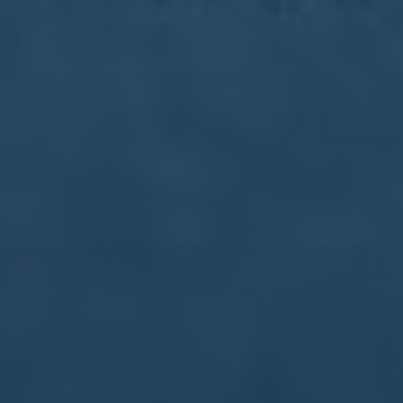
联系我们
admin@china-hupusports.com
916706328
河南省洛阳市孟津县城关镇
关注我们
栏目导航
关于我们