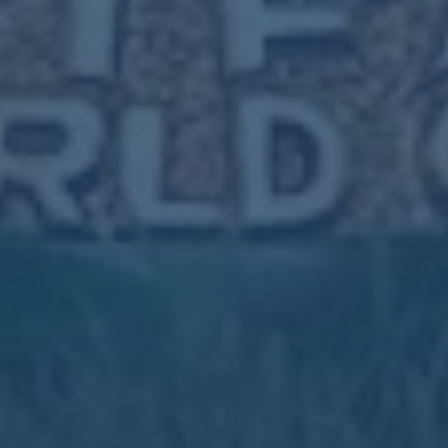
2026世界杯滚球教程官方
2026-08-10
虎扑体育为用户提供便捷的登录途径，登录后，用户可以通过虎扑
体育网和官方网站，观看全球各类体育赛事的直...
拨打电话
022-5974240