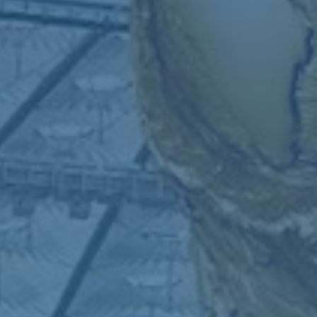
2026世界杯整体赛制框架
2026世界杯由国际足联首次采用48队参赛
本届世界杯将由
小组赛阶段 加 淘汰赛阶段
构成