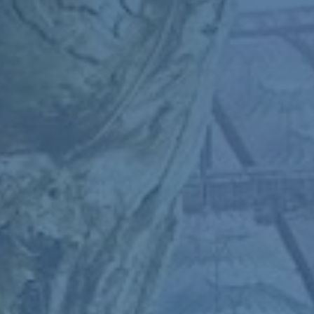
世界杯盘口软件热门
2026-08-08
卡瓦哈尔：姆巴佩将帮
助我们实现一个伟大的
赛季
2026-08-08
2026世界杯参赛球队更
新
2026-08-08