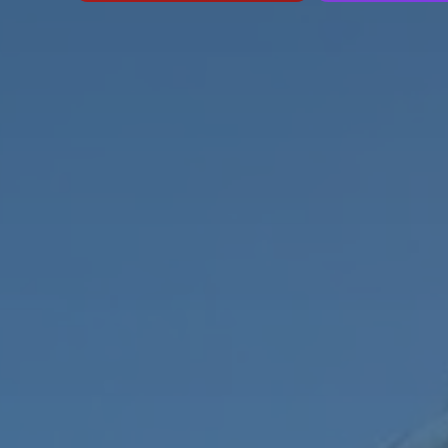
BY ADMIN
2026-05-31T04:00:18+08:00
2026世界杯赛程规则全解析
当世界杯从32支球队扩军到48支球队时，球
事究竟将如何被重新编排。2026世界杯赛程
军诞生路径都将被重塑。相比以往熟悉的赛制
方式上带来一整套全新逻辑。对于想要系统了解
赛的每一步安排，将有助于更精准地判断各队