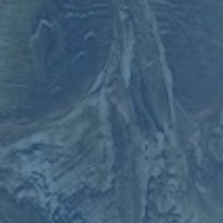
的全新规模，这直接改变了赛程编排逻辑。从整体结构来看，
，但与以往不同的是，小组数量增多、每组球队与出线名