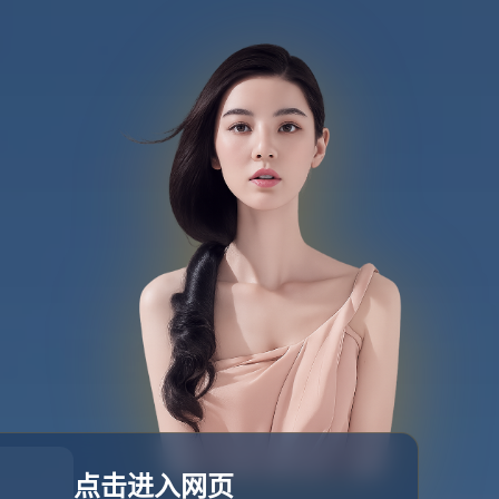
立即咨询
地址
电话
河南省洛阳市孟津县城关镇
022-5974240