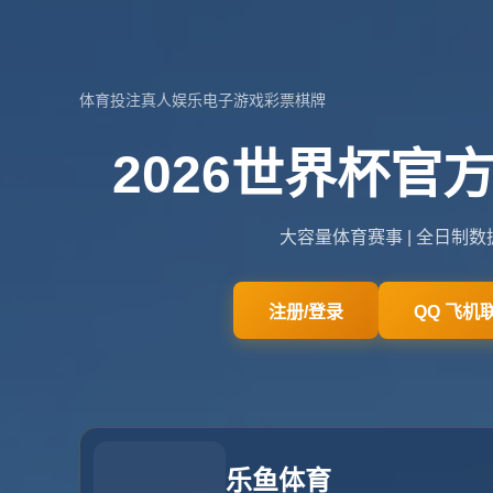
admin@china-hupusports.com
网站首页
关于我们
服务优势
优秀团队