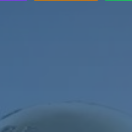
 可能会缺席几场比赛”的消息时，很多球迷的第一反应并
在密集赛程、三线作战、世界杯年后节奏愈发紧绷的背景
可能在接下来的数周里被无限放大。这不仅仅是关于一个
队心理乃至俱乐部赛季目标的一块多米诺骨牌。
、被曝出有可能缺席几场比赛，对球队边路进攻的冲击是
行高强度变向和爆发性启动的前锋，他在进攻端承担的是
味着爆发力受限、启动加速能力下降，即便勉强带伤出
比赛中不得不重新思考：是让一名技术特点完全不同的替
重心转移到另一侧，甚至中央通道。