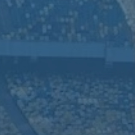
学、轮换不够彻底。
从专业角度看，疲劳与伤病本身是竞技体育的天
的做法都过于简化。更理性的评估方式是观察
是否迅速调整训练负荷，是否在官方通报中给出
场比赛”这样的措辞时，它往往意味着球队在
出了妥协。
战术应对方案 替代者与体系微调
在维尼修斯缺阵的数场比赛中，教练组面临的
底打乱既有体系的应对方案。最直接的选择是
个人能力往往很难被完美复制。一种更常见的
增加另一侧边路的持球比例，让边后卫更多参
点；在没有维尼修斯牵制的情况下，通过更快
突破。这样做的副作用，是球队需要在短期内