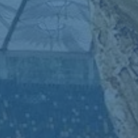
案例对比 从其他球星的肌肉伤病说起
在高强度的现代足球中，肌肉伤病几乎是顶级球
中曾因右腿反复出现肌肉拉伤问题，多次被迫缺
感觉不适时依旧出场，通过缩短训练时间来“节
频繁、越来越严重的肌肉撕裂，最终导致速度
后来，俱乐部引入了更系统的负荷管理方案，
警，就立刻进行轮换。短期看，这让球迷抱怨“
大伤，让球员在接近三十岁的年纪依然保持高效
赛”的讨论，其实也应放在这个更长的时间维度
媒体曝光与球迷情绪 在焦虑与理性间摇摆
在信息传播高度发达的今天，一则关于肌肉不
和解读。球迷难免担忧，尤其是在球队赛季目标
的字眼都会被放大。部分极端情绪甚至会质疑