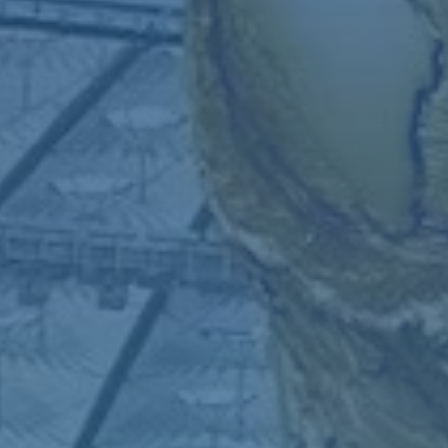
如果从运动医学角度拆解，维尼修斯的伤情可
速变向密切相关，后者则直接影响射门和大范围
动选择休战，往往能把伤害控制在肌纤维轻微
行加速，就足以造成肉眼可见的肌肉断裂——
缺席几场比赛的连锁影响 从数据到更衣室氛围
在纯数据维度，像维尼修斯这种级别的攻击手
和制造威胁来提升整队的进攻质量。一旦他缺
手的防线可以更加压缩纵深，边后卫前插的顾
现为控球率依旧可观，但真正高质量射门次数
更微妙的是更衣室层面的“责任再分配”。某些
聚光灯之下，成为战术焦点和舆论关注中心。这
袭”，也有人可能因为无法在短期内复制维尼
的孤立事件，它会像石子投入水面那样，向着