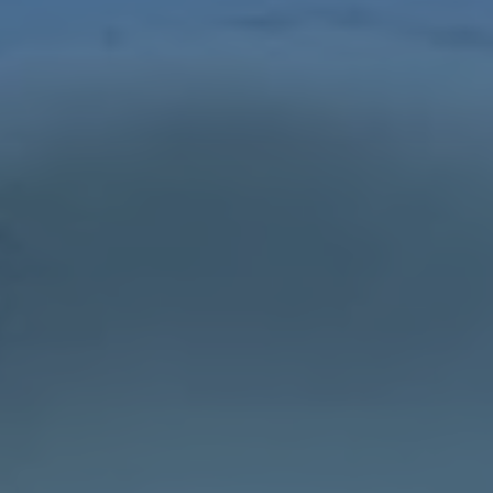
举个简化案例 在某届世界杯中，一家数据团队整理了64场比赛的盘
口表现，发现小组赛阶段亚洲盘中受让0 5球到受让1球这一档的盘
路胜出率明显高于让盘一方，而淘汰赛阶段，反而是强队小让盘的
命中率更高。这说明，理解盘口排行不能脱离赛事阶段，最佳选择
必须是“情境化”的最佳，而不是所有阶段通用的单一方案。
如何识别更具参考价值的盘口排行
在信息复杂的环境中，选择可靠吗的排行榜本身就是一道门槛。一
般可以从以下几个角度去筛选
第一 看统计周期是否清晰 一份严谨的世界杯盘口排行，会标明数据
覆盖哪届或哪些届世界杯，是否包含预选赛，是否只统计正赛，以
及样本场次数量。样本过少的榜单极容易被偶然性左右。
第二 看指标是否多维 只给出“胜率”“推荐命中次数”的排行，信息维度
过窄；更值得关注的是那些同时呈现命中率 平均水位 方差以及阶段
性表现的榜单，这样你可以自行判断稳健型或激进型策略的适配