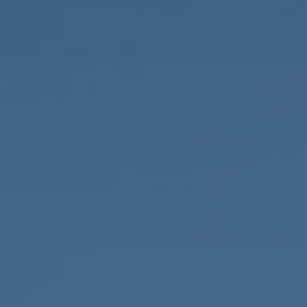
单位。排行中若只强调命中率而不提返还率，容易形成误导。
水位结构则涉及同一结果下不同平台给出的赔率差异。比如某场比
赛，主胜亚洲盘让半球，A平台主队水位1 86，B平台1 92，C平台1
80，从长期视角看，更高的合理水位在同等概率下具备更好的期望
值。盘口排行中，若某平台在世界杯期间持续给出略高的水位，且
调整节奏合理，那么在相同命中率条件下，它在长期回报方面会更
具优势。
在分析盘口排行时，最好同时观察三组指标 命中表现 返还率水平 水
位平均值，再结合平台稳定性、结算效率等因素，综合判断所谓“最
佳选择”到底是偏短期收益，还是更适合长期参与。
从盘口数据看世界杯阶段性特征