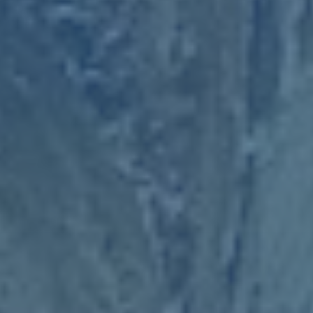
现排行》，其中列出了过去三届世界杯的主要盘口类型表现 例如亚
洲盘让半一盘在强队对阵中整体命中率略高于52%，但平均水位偏
低；大小球2 5盘在小组赛命中率接近50%，却因为部分冷门大比分
拉高了整体水位收益；而让平半盘则在淘汰赛阶段呈现出较高的稳
健性。
假如读者是一位偏稳健的参与者，更关注淘汰赛阶段表现，那么通
过解析这份排行，可以得出这样的最佳选择框架
一 在淘汰赛中，重点关注排名靠前的让平半与让半球盘口，特别是
那些水位在1 85至1 95之间、历史浮动较小的组合；二 避免在淘汰
赛阶段过多参与高区间大小球盘，因为淘汰赛整体战术趋于保守，
大比分概率相对降低；三 在选择平台时优先考虑返还率稳定在96%
以上、结算纪录透明的平台，即使其短期排名并非绝对第一，但更
符合长期回报与风险控制的需求。
相反，如果读者偏向激进，愿意在小组赛博取更高收益，则可以根
据同一排行做出完全不同的配置 例如 在小组赛阶段有选择地关注总