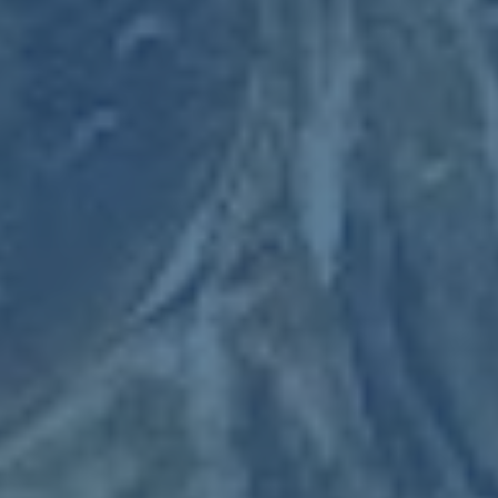
其次是筛选场景 以世界杯为例，你可以根据小组赛、淘汰赛、焦点
战与非焦点战、强弱分明与势均力敌等维度，将排行中提及的高表
现盘口与特定场景匹配。例如，一份数据表明，在小组赛强弱分明
但双方战意十足的比赛中，让一球盘的历史表现优于平半盘，而在
淘汰赛焦灼对局中，让平半盘却更具参考价值。这时，所谓“最佳选
择”不再是某个固定盘口，而是一套针对不同场景的选择规则。
最后是匹配策略 在清楚自身风险偏好和场景偏好后，可以构建一个
简单的策略模型，例如 在小组赛面对强弱明显且强队阵容齐整时，
以让一球或半一盘为首选盘口 若盘口排行中该类型历史回报率优于
平均值，则优先关注；在淘汰赛中遇到双方防守稳固、进攻模式相
对保守的对决，优先参考2 0至2 5的大小球盘，并以水位居中略偏高
的平台作为候选。通过这种方式，盘口排行不再只是“排行榜单”，而
成为构建策略工具箱的数据来源。