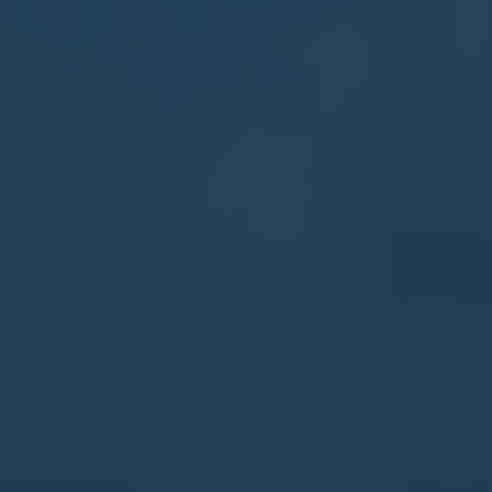
栏目导航
关于我们
服务优势
优秀团队
新闻资讯
联系我们
友情链接
订阅