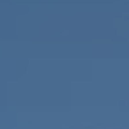
世界杯不同阶段的盘口表现特征差异很大，若一份排行没有区分小
组赛与淘汰赛，只给出整体数据，就会掩盖很多关键信息。小组赛
场次多、对阵组合复杂、冷门频出，盘口排行中往往可以看到受让
方盘路占优、大小球波动较大的特点。而到了淘汰赛，强队的积极
性更强，战术更谨慎，亚洲盘让球会更保守，大小球多集中在低区
间，很多排行中的“高命中组合”往往聚焦在淘汰赛保守盘上。