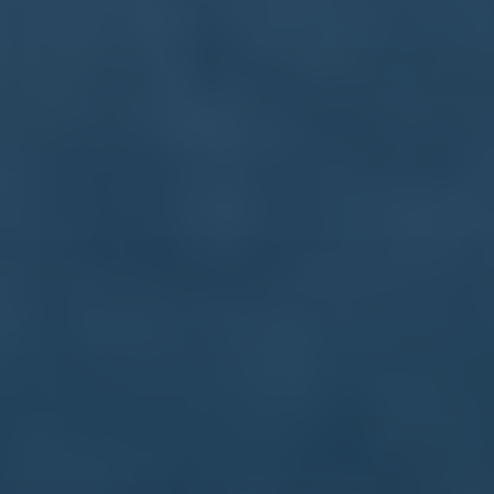
拨打电话
022-5974240
联系我们
admin@china-hupusports.com
916706328
河南省洛阳市孟津县城关镇
关注我们