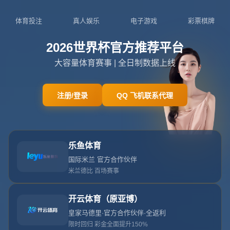
新闻资讯
网站首页
新闻资讯
2026美加墨世界杯预测分析入口