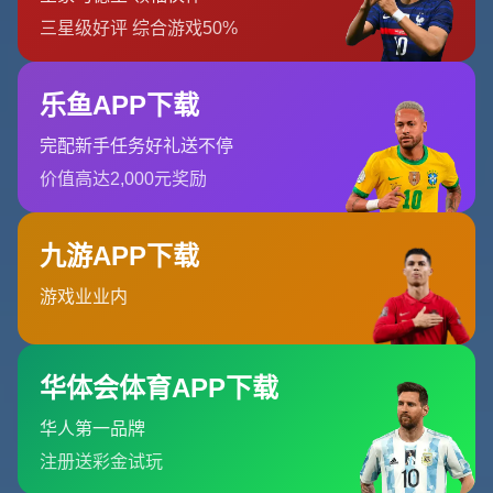
它更像是一个聚合中枢——是将赛程、数据、战术、舆情、赔率等多
元信息进行整合与再加工的“中控台”。真正有价值的入口，不只是告
诉你谁更被看好获胜，而是通过可视化数据、模型预测、专家解
读、历史回溯等方式，让用户理解“为什么是这个结果”。只有做到从
“结果导向”升级为“逻辑导向”，预测分析入口才具备持续吸引力与专
业价值。
三国联合办赛对预测逻辑的冲击