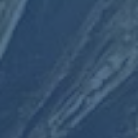
提交
搜索