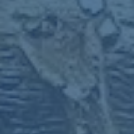
有“说服力”。
赔率波动与公众情绪的双重信号
很多人选择进入
世界杯预测分析入口
，本质上是希望将庄家赔率与
市场情绪作为重要参考。对2026美加墨世界杯而言，这种需求只会
更强。必须明确的是，赔率并不是结果，而是市场预期与资金分布
的综合反映。一个专业的预测分析入口不应简单地呈现当前赔率，
而要解构赔率随时间的波动轨迹、盘口变化与伤病事件、舆情热点
之间的关联。例如，当某支传统豪门在小组赛前因主力伤缺导致胜
赔上调，预测平台若能同步标注伤病位置的重要性、替补深度与阵
型调整可能，就能帮助用户判断这是“真实实力下滑”，还是“市场恐
慌引发的短期高估”。通过舆情分析工具监测社交媒体与新闻报道，
可以识别哪些舆论是基于理性判断，哪些是情绪化放大。将这些维
度叠加在赔率曲线之上，预测分析入口可以在图表中以不同颜色或
标记呈现，从而形成一个对用户高度友好的综合判断界面。
典型案例分析 以黑马路径为视角