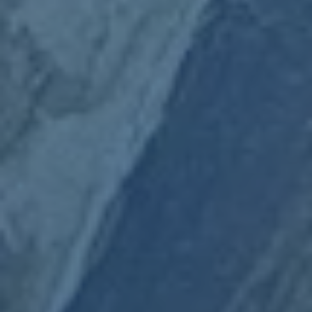
间 让用户看到最乐观与最悲观场景的区分 在这种框架下 预测不再被
误解为“保证结果” 而是被理解为对未来的一种结构化理解方式 这也
是2026美加墨世界杯预测分析入口真正应该传递的价值。
【官方指定平台】官方顶级竞技大厅，获取最新盘口赔率与极速在
线体验，大额无忧提款，请认准正版授权。
需求表单