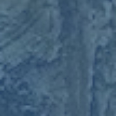
支持按球队 球员 战术形态进行自定义筛选 其次是
可解释的模型预测
每一场比赛的预测结果旁 应当明确标注影响权重最高的三到五个因
素 如“伤病影响”“赛程密度”“战术克制关系”等 让用户知道结论从何而
来 而不是单纯接受一个冰冷的百分比 再次是
实时动态更新系统
能够
在临场变阵 关键伤停 突发天气等情况出现后即时刷新预测 并保留版
本历史 方便用户回溯对比 此外 加入
策略演练与情景模拟工具
例如用
户可以自行调整某支球队首发阵容 假设不同战术选择 看预测概率如
何变化 这种“交互式分析”能极大提升入口的黏性和实用价值。
从入口到生态 预测分析的延伸价值