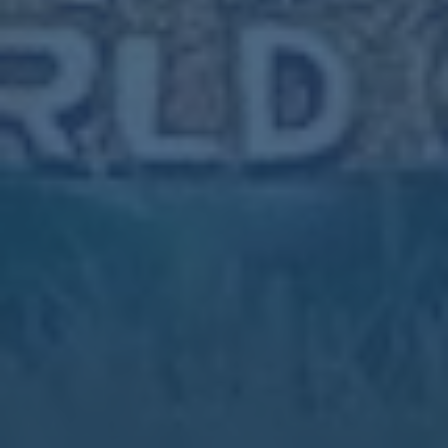
2026世界杯每日赛程
2026-08-08
虎扑体育为用户提供便捷的登录途径，登录后，用户可以通过虎扑
体育网和官方网站，观看全球各类体育赛事的直...
拨打电话