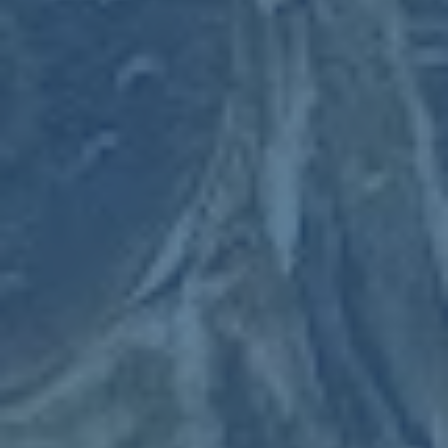
可以参考以往世界杯中的黑马案例来理解一个高质量预测分析入口
应该如何运作。以某届晋级四强的“不被看好球队”为例，赛前大部分
传统媒体都根据过去成绩与球星数量给出极低预期，但少数数据驱
动平台却在小组赛前就给出了高于市场平均的“潜在突破系数”。这些
平台关注的并非单纯名气，而是以下几个维度 其一 是队伍在近两年
内对抗高排名球队时的防守韧性指标 包括在遭受压制时的射门被封
堵率 守门员预期失球与实际失球差值 其二 是球队在比分落后情况下
的预期进球反弹能力 通过追踪落后时的射门质量与换人效率 建立了
“逆风得分潜力”的量化模型 其三 是球队所在半区的潜在对手结构 一
旦强队扎堆另一半区 该球队所在半区的出线路径随之变得相对“通
畅” 这些隐藏信息在普通新闻中难以被系统描述 但在专门的预测分析
入口内 可以通过图表 仿真路径模拟 以及概率树一目了然地呈现 给出
和主流舆论截然不同的判断。
用户视角下的预测分析入口功能构想
从用户体验出发 2026美加墨世界杯预测分析入口至少需要具备几个
关键模块 首先是
多维度数据看板
不仅包含传统统计与高级数据 还要