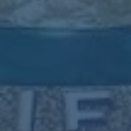
热门新闻
2026世界杯直播网站入口地址
2026-08-08
2026世界杯比分APP最新网址
2026-08-08
2026世界杯买球手机最新网址
2026-08-08